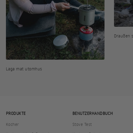
Draußen s
Laga mat utomhus
PRODUKTE
BENUTZERHANDBUCH
Kocher
Stove Test