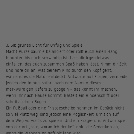
3. Gib grünes Licht für Unfug und Spiele
Macht Purzelbäum,e balanciert oder rollt euch einen Hang
hinunter, bis euch schwindlig ist. Lass dir irgendetwas
einfallen, das euch zusammen Spaß haben lässt. Nimm dir Zeit
und höre dir an, was deinem Kind durch den Kopf geht,
während es die Natur entdeckt. Antworte auf Fragen, vermeide
jedoch den Impuls sofort nach dem Namen dieses
merkwürdigen Käfers zu googeln – das könnt ihr machen,
wenn ihr nach Hause kommt. Bastelt ein Rindenschiff oder
schnitzt einen Bogen.
Ein Fußball oder eine Frisbeescheibe nehmen im Gepäck nicht
so viel Platz weg, sind jedoch eine Möglichkeit, um sich auf
dem Weg vorwärts zu spielen. Und ein Frage- und Antwortspiel
von der Art „rate, woran ich denke“ lenkt die Gedanken ab,
wenn die Wanderung gefühlt lang wird.