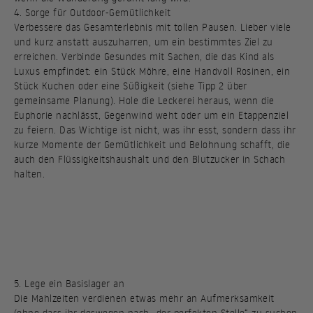
4. Sorge für Outdoor-Gemütlichkeit
Verbessere das Gesamterlebnis mit tollen Pausen. Lieber viele
und kurz anstatt auszuharren, um ein bestimmtes Ziel zu
erreichen. Verbinde Gesundes mit Sachen, die das Kind als
Luxus empfindet: ein Stück Möhre, eine Handvoll Rosinen, ein
Stück Kuchen oder eine Süßigkeit (siehe Tipp 2 über
gemeinsame Planung). Hole die Leckerei heraus, wenn die
Euphorie nachlässt, Gegenwind weht oder um ein Etappenziel
zu feiern. Das Wichtige ist nicht, was ihr esst, sondern dass ihr
kurze Momente der Gemütlichkeit und Belohnung schafft, die
auch den Flüssigkeitshaushalt und den Blutzucker in Schach
halten.
5. Lege ein Basislager an
Die Mahlzeiten verdienen etwas mehr an Aufmerksamkeit
(ohne dass ihr deswegen nach „der perfekten Stelle“ zu suchen