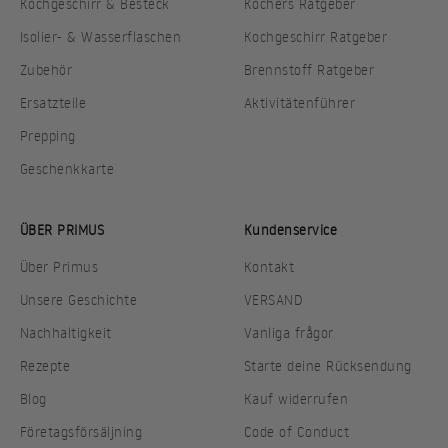
Kochgeschirr & Besteck
Kochers Ratgeber
Isolier- & Wasserflaschen
Kochgeschirr Ratgeber
Zubehör
Brennstoff Ratgeber
Ersatzteile
Aktivitätenführer
Prepping
Geschenkkarte
ÜBER PRIMUS
Kundenservice
Über Primus
Kontakt
Unsere Geschichte
VERSAND
Nachhaltigkeit
Vanliga frågor
Rezepte
Starte deine Rücksendung
Blog
Kauf widerrufen
Företagsförsäljning
Code of Conduct