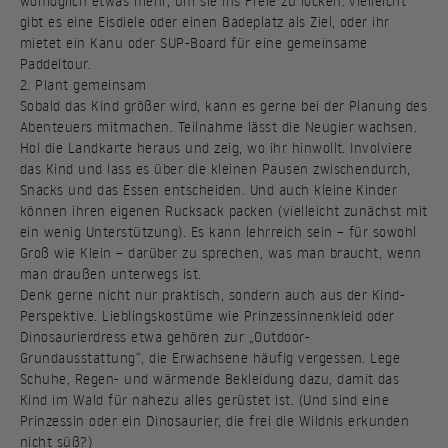
womöglich etwas mehr, um sie ins Freie zu locken: vielleicht
gibt es eine Eisdiele oder einen Badeplatz als Ziel, oder ihr
mietet ein Kanu oder SUP-Board für eine gemeinsame
Paddeltour.
2. Plant gemeinsam
Sobald das Kind größer wird, kann es gerne bei der Planung des
Abenteuers mitmachen. Teilnahme lässt die Neugier wachsen.
Hol die Landkarte heraus und zeig, wo ihr hinwollt. Involviere
das Kind und lass es über die kleinen Pausen zwischendurch,
Snacks und das Essen entscheiden. Und auch kleine Kinder
können ihren eigenen Rucksack packen (vielleicht zunächst mit
ein wenig Unterstützung). Es kann lehrreich sein – für sowohl
Groß wie Klein – darüber zu sprechen, was man braucht, wenn
man draußen unterwegs ist.
Denk gerne nicht nur praktisch, sondern auch aus der Kind-
Perspektive. Lieblingskostüme wie Prinzessinnenkleid oder
Dinosaurierdress etwa gehören zur „Outdoor-
Grundausstattung“, die Erwachsene häufig vergessen. Lege
Schuhe, Regen- und wärmende Bekleidung dazu, damit das
Kind im Wald für nahezu alles gerüstet ist. (Und sind eine
Prinzessin oder ein Dinosaurier, die frei die Wildnis erkunden
nicht süß?)