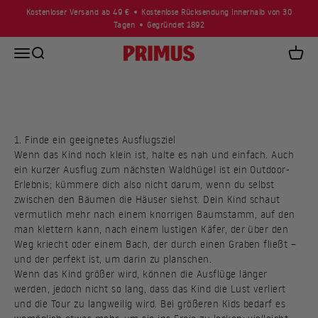
Zum Inhalt springen
Kostenloser Versand ab 49 €
Kostenlose Rücksendung innerhalb von 30
Tagen
Gegründet 1892
Naturen är den bästa lekplatsen, så utomhusaktiviteter med
Navigationsmenü öffnen
Suche öffnen
Primus
Waren
barn borde vara enkla. Ändå kanske det inte alltid känns
naturligt att gå ut med barn – och hur kan du locka äldre
barn? Med övning, rätt attityd och några knep kan du
förvandla naturen till din hemmabas. Här är sju tips för att få
barn att delta i naturen.
1. Finde ein geeignetes Ausflugsziel
Wenn das Kind noch klein ist, halte es nah und einfach. Auch
ein kurzer Ausflug zum nächsten Waldhügel ist ein Outdoor-
Erlebnis; kümmere dich also nicht darum, wenn du selbst
zwischen den Bäumen die Häuser siehst. Dein Kind schaut
vermutlich mehr nach einem knorrigen Baumstamm, auf den
man klettern kann, nach einem lustigen Käfer, der über den
Weg kriecht oder einem Bach, der durch einen Graben fließt –
und der perfekt ist, um darin zu planschen.
Wenn das Kind größer wird, können die Ausflüge länger
werden, jedoch nicht so lang, dass das Kind die Lust verliert
und die Tour zu langweilig wird. Bei größeren Kids bedarf es