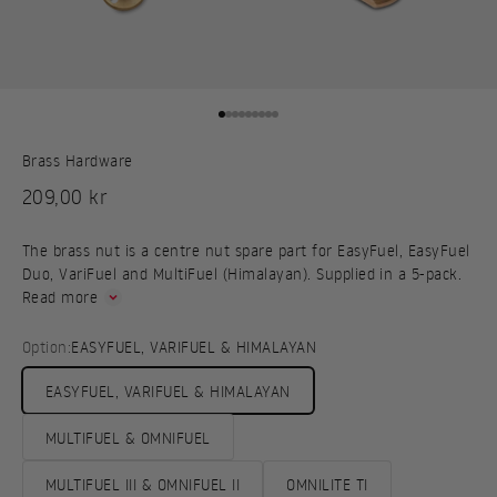
Go to item 1
Go to item 2
Go to item 3
Go to item 4
Go to item 5
Go to item 6
Go to item 7
Go to item 8
Go to item 9
Brass Hardware
Sale price
209,00 kr
The brass nut is a centre nut spare part for EasyFuel, EasyFuel
Duo, VariFuel and MultiFuel (Himalayan). Supplied in a 5-pack.
Read more
Option:
EASYFUEL, VARIFUEL & HIMALAYAN
EASYFUEL, VARIFUEL & HIMALAYAN
MULTIFUEL & OMNIFUEL
MULTIFUEL III & OMNIFUEL II
OMNILITE TI