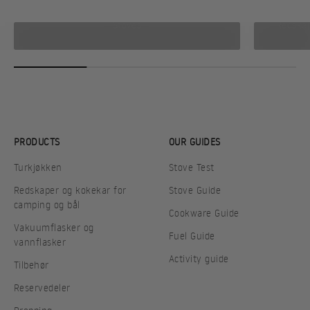
Stoves
Redskap
PRODUCTS
OUR GUIDES
Turkjøkken
Stove Test
Redskaper og kokekar for
Stove Guide
camping og bål
Cookware Guide
Vakuumflasker og
Fuel Guide
vannflasker
Activity guide
Tilbehør
Reservedeler