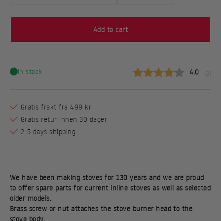
Add to cart
In stock
Gjennomsn
4.0
(
stemm
3
)
Gratis frakt fra 499 kr
Gratis retur innen 30 dager
2-5 days shipping
We have been making stoves for 130 years and we are proud
to offer spare parts for current inline stoves as well as selected
older models.
Brass screw or nut attaches the stove burner head to the
stove body.