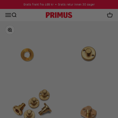
Skip to content
Gratis frakt fra 499 kr
Gratis retur innen 30 dager
Open navigation menu
Open search
Primus
Open c
Zoom