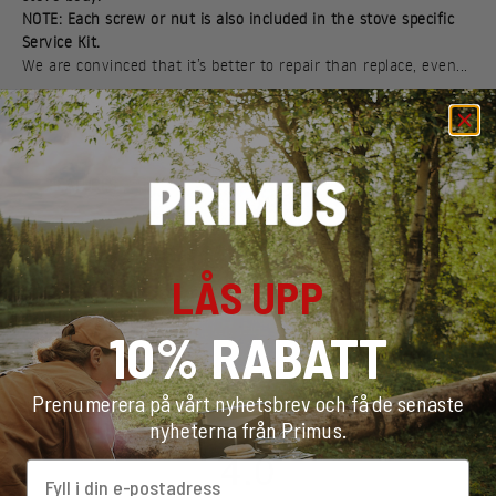
NOTE: Each screw or nut is also included in the stove specific
Service Kit.
We are convinced that it’s better to repair than replace, even...
Read more
FEATURES
SPECIFICATIONS
LÅS UPP
MATERIAL
10% RABATT
Prenumerera på vårt nyhetsbrev och få de senaste
nyheterna från Primus.
4.0
Email