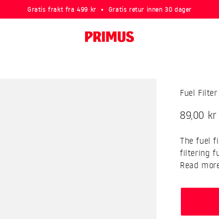
Gratis frakt fra 499 kr
Gratis retur innen 30 dager
Primus
Fuel Filte
Sale pri
89,00 kr
The fuel f
filtering f
Read mor