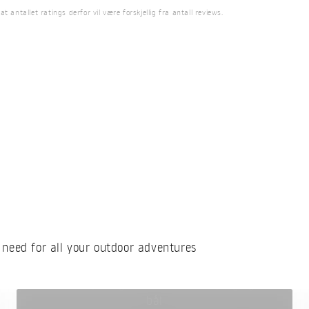
antallet ratings derfor vil være forskjellig fra antall reviews.
 need for all your outdoor adventures
Redskaper og kokekar for camping og
bål