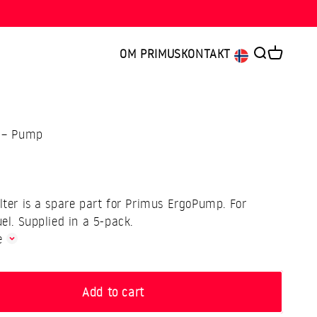
OM PRIMUS
KONTAKT
Open searc
Open car
r – Pump
ce
ilter is a spare part for Primus ErgoPump. For
uel. Supplied in a 5-pack.
e
Add to cart