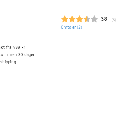
Gjennomsnitt
3.8
(
stemmer:
5
)
Omtaler (
2
)
akt fra 499 kr
etur innen 30 dager
 shipping