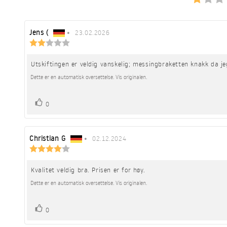
Forfatter:
Jens (
•
Omtaledato:
23.02.2026
Karakter:
2.0
av
Utskiftingen er veldig vanskelig; messingbraketten knakk da jeg
Omtaletekst:
5
mulige
Dette er en automatisk oversettelse. Vis originalen.
stemmer
Liker
0
Forfatter:
Christian G
•
Omtaledato:
02.12.2024
Karakter:
4.0
av
Kvalitet veldig bra. Prisen er for høy.
Omtaletekst:
5
mulige
Dette er en automatisk oversettelse. Vis originalen.
stemmer
Liker
0