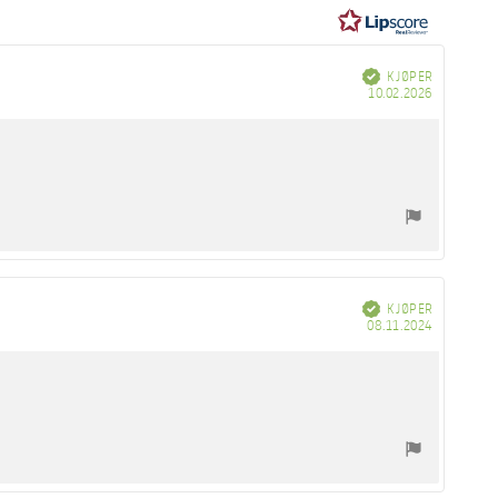
5
mulige
Verifisert
KJØPER
Dato
10.02.2026
for
kjøp:
Verifisert
KJØPER
Dato
08.11.2024
for
kjøp: