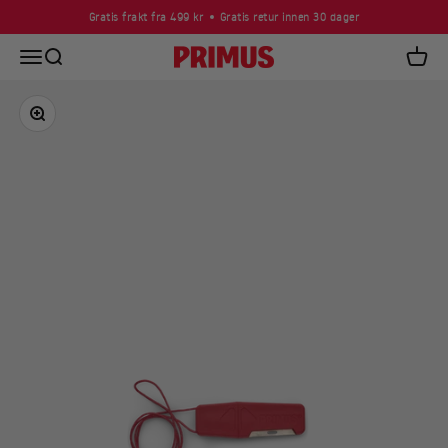
Skip to content
Gratis frakt fra 499 kr
Gratis retur innen 30 dager
Open navigation menu
Open search
Primus
Open c
Zoom