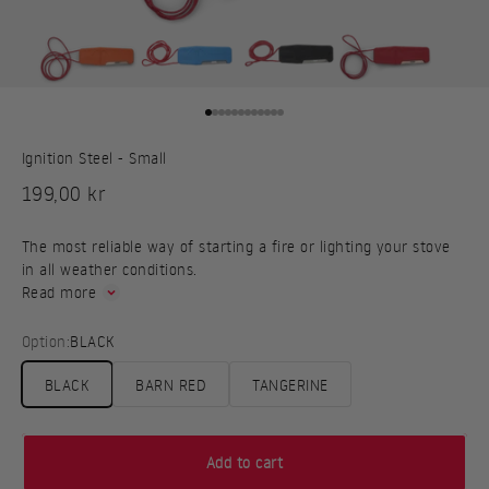
Go to item 1
Go to item 2
Go to item 3
Go to item 4
Go to item 5
Go to item 6
Go to item 7
Go to item 8
Go to item 9
Go to item 10
Go to item 11
Go to item 12
Ignition Steel - Small
Sale price
199,00 kr
The most reliable way of starting a fire or lighting your stove
in all weather conditions.
Read more
Option:
BLACK
BLACK
BARN RED
TANGERINE
Add to cart