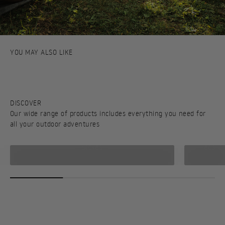
Vær oppmerksom på at noen kunder gir en rating uten å skrive en review, og at
antallet ratings derfor vil være forskjellig fra antall reviews.
Our wide range of products includes everything you need for
all your outdoor adventures
Stoves
Redskap