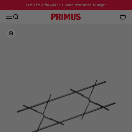
Skip to content
Gratis frakt fra 499 kr
Gratis retur innen 30 dager
Open navigation menu
Open search
Primus
Open c
Zoom