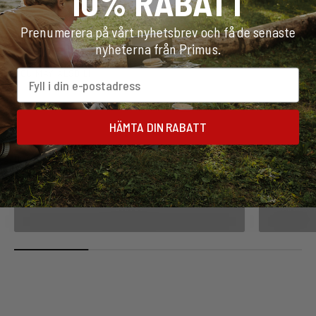
10% RABATT
Prenumerera på vårt nyhetsbrev och få de senaste
nyheterna från Primus.
Email
HÄMTA DIN RABATT
Our wide range of products includes everything you need for
all your outdoor adventures
Stoves
Redskap