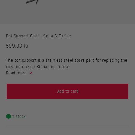
Pot Support Grid – Kinjia & Tupike
Sale price
599,00 kr
The pot support is a stainless steel spare part for replacing the
existing one on Kinjia and Tupike.
Read more
Add to cart
In stock