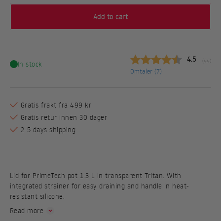
Add to cart
Gjennomsni
4.5
(
stemme
44
)
In stock
Omtaler (
7
)
Gratis frakt fra 499 kr
Gratis retur innen 30 dager
2-5 days shipping
Lid for PrimeTech pot 1.3 L in transparent Tritan. With
integrated strainer for easy draining and handle in heat-
resistant silicone.
Read more