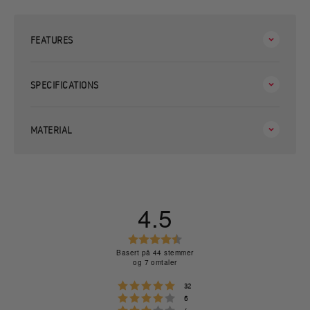
FEATURES
SPECIFICATIONS
MATERIAL
4.5
Karakter:
4.5
Basert på 44 stemmer
og 7 omtaler
av
5
Karakter: 5 av 5 mulige
stemmer
32
mulige
Karakter: 4 av 5 mulige
stemmer
6
Karakter: 3 av 5 mulige
stemmer