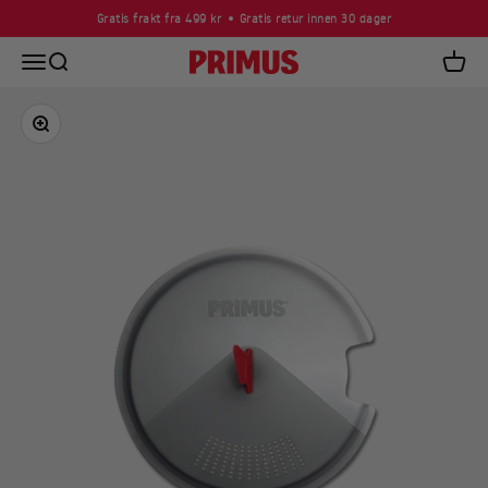
Skip to content
Gratis frakt fra 499 kr
Gratis retur innen 30 dager
Open navigation menu
Open search
Primus
Open c
Zoom