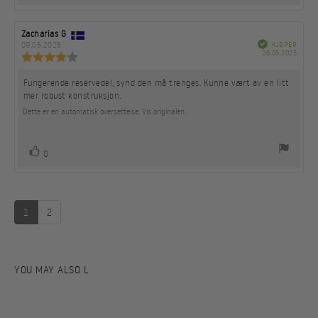
Forfatter:
Zacharias G
Omtaledato:
Verifisert
09.06.2025
KJØPER
Dato
26.05.2025
Karakter:
for
4.0
kjøp:
av
Fungerende reservedel, synd den må trenges. Kunne vært av en litt
Omtaletekst:
5
mer robust konstruksjon.
mulige
Dette er en automatisk oversettelse. Vis originalen.
stemmer
Liker
0
1
2