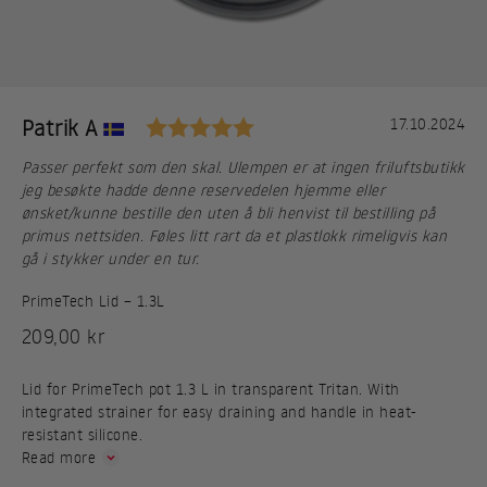
Karakter: 5.0 av 5 mulig
Testimonial
Forfatter:
Patrik A
Dato:
17.10.2024
Tekst:
Passer perfekt som den skal. Ulempen er at ingen friluftsbutikk
jeg besøkte hadde denne reservedelen hjemme eller
ønsket/kunne bestille den uten å bli henvist til bestilling på
primus nettsiden. Føles litt rart da et plastlokk rimeligvis kan
gå i stykker under en tur.
PrimeTech Lid – 1.3L
Sale price
209,00 kr
Lid for PrimeTech pot 1.3 L in transparent Tritan. With
integrated strainer for easy draining and handle in heat-
resistant silicone.
Read more