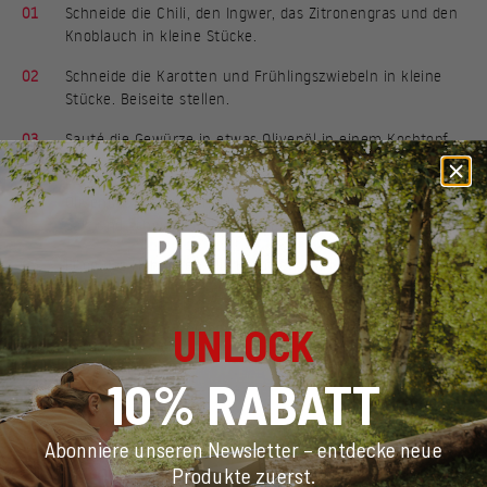
01
Schneide die Chili, den Ingwer, das Zitronengras und den
Knoblauch in kleine Stücke.
02
Schneide die Karotten und Frühlingszwiebeln in kleine
Stücke. Beiseite stellen.
03
Sauté die Gewürze in etwas Olivenöl in einem Kochtopf.
04
Bereite die Salsa zu, indem du Limettensaft, etwas
Olivenöl und den gehackten Koriander hinzufügst. Mit
Salz und schwarzem Pfeffer nach Geschmack würzen.
05
Füge das Hähnchen, die Karotten, Karl Johan Pilze und
Wasser hinzu. Lasse es etwa 30 Minuten köcheln.
06
Füge Sojasauce und eine Prise Salz nach Geschmack
UNLOCK
hinzu.
10% RABATT
Abonniere unseren Newsletter – entdecke neue
Produkte zuerst.