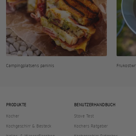
Campingplatsens paninis
Frukostw
PRODUKTE
BENUTZERHANDBUCH
Kocher
Stove Test
Kochgeschirr & Besteck
Kochers Ratgeber
Isolier- & Wasserflaschen
Kochgeschirr Ratgeber