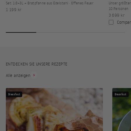
Set: 1.8+3L + Bratpfanne aus Edelstahl · Offenes Feuer
Unser größter
10 Personen
Angebot
1 199 kr
Angebot
3 699 kr
Compar
ENTDECKEN SIE UNSERE REZEPTE
Alle anzeigen
Breakfast
Breakfast