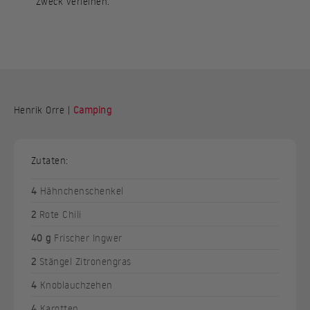
Zweck verleihen.
Henrik Orre |
Camping
Zutaten:
4
Hähnchenschenkel
2
Rote Chili
40 g
Frischer Ingwer
2
Stängel Zitronengras
4
Knoblauchzehen
4
Karotten