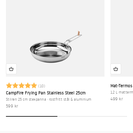
Betyg:
5.0 utav 5 stjärnor
Mat-Termos 
(10)
1,2 L matterm
CampFire Frying Pan Stainless Steel 25cm
REA-pris
499 kr
Stilren 25 cm stekpanna · rostfritt stål & aluminium
REA-pris
599 kr