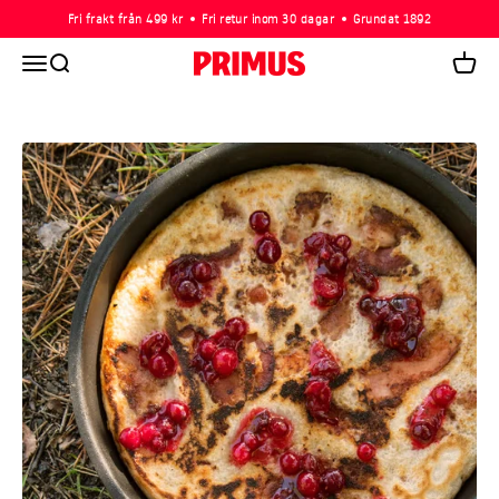
Hoppa till innehållet
Fri frakt från 499 kr
Fri retur inom 30 dagar
Grundat 1892
Öppna navigeringsmenyn
Öppna sök
Primus
Öppna