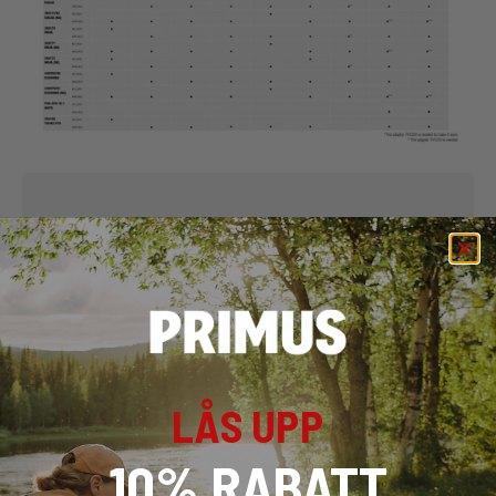
SPECIFIKATION AV PRIMUS-ADAPTER
vilken adapter behöver jag?
Spela upp video
LÅS UPP
10% RABATT
View all