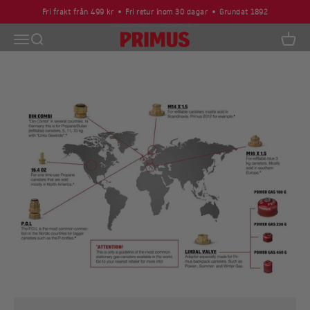
Hoppa till innehållet
Fri frakt från 499 kr
Fri retur inom 30 dagar
Grundat 1892
Öppna navigeringsmenyn
Öppna sök
Primus
Öppna