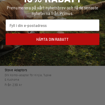
Prenumerera på vårt nyhetsbrev och få de senaste
nyheterna från Primus.
Email
HÄMTA DIN RABATT
Betyg:
4.7 utav 5 stjärnor
(54)
Stove Adaptors
DIN Kombi-adapter för Kinjia, Tupike
& Kuchoma
REA-pris
Från 239 kr