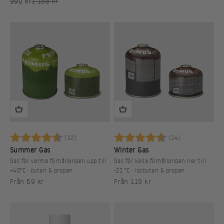
REA-pris
Pris
990 kr
1 188 kr
Betyg:
4.8 utav 5 stjärnor
Betyg:
4.5 utav 5 st
(32)
(24)
Summer Gas
Winter Gas
Gas för varma förhållanden upp till
Gas för kalla förhållanden ner till
+40°C · butan & propan
-22 °C · isobutan & propan
REA-pris
REA-pris
Från 69 kr
Från 119 kr