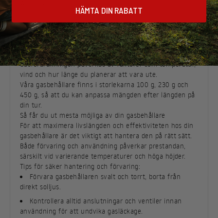
Winter Gas
är anpassad för kalla förhållanden och
HÄMTA DIN RABATT
fungerar ner till -22°C. Blandningen gör att bränslet
förångas mer effektivt i låga temperaturer och
säkerställer pålitlig drift under vintern.
Hur mycket gas behöver du för din resa?
Det är viktigt att planera bränslebehovet för din resa.
Gasförbrukningen påverkas av faktorer som temperatur,
vind och hur länge du planerar att vara ute.
Våra gasbehållare finns i storlekarna 100 g, 230 g och
450 g, så att du kan anpassa mängden efter längden på
din tur.
Så får du ut mesta möjliga av din gasbehållare
För att maximera livslängden och effektiviteten hos din
gasbehållare är det viktigt att hantera den på rätt sätt.
Både förvaring och användning påverkar prestandan,
särskilt vid varierande temperaturer och höga höjder.
Tips för säker hantering och förvaring:
Förvara gasbehållaren svalt och torrt, borta från
direkt solljus.
Kontrollera alltid anslutningar och ventiler innan
användning för att undvika gasläckage.