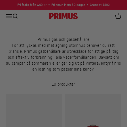
Hoppa till innehållet
Fri frakt från 499 kr
Fri retur inom 30 dagar
Grundat 1892
Öppna navigeringsmenyn
Öppna sök
Primus
Öppna
Primus gas och gasbehållare
För att lyckas med matlagning utomhus behöver du rätt
bränsle. Primus gasbehållare är utvecklade för att ge pålitlig
och effektiv förbränning i alla väderförhållanden. Oavsett om
du campar på sommaren eller ger dig ut på vinteräventyr finns
en lösning som passar dina behov.
10 produkter