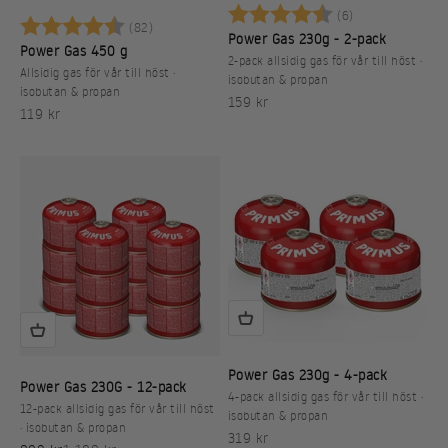
Betyg:
4.7 utav 5 stj
(6)
Betyg:
4.8 utav 5 stjärnor
(82)
Power Gas 230g - 2-pack
Power Gas 450 g
2-pack allsidig gas för vår till höst ·
Allsidig gas för vår till höst ·
isobutan & propan
isobutan & propan
REA-pris
159 kr
REA-pris
119 kr
Power Gas 230g - 4-pack
Power Gas 230G - 12-pack
4-pack allsidig gas för vår till höst ·
12-pack allsidig gas för vår till höst
isobutan & propan
· isobutan & propan
REA-pris
319 kr