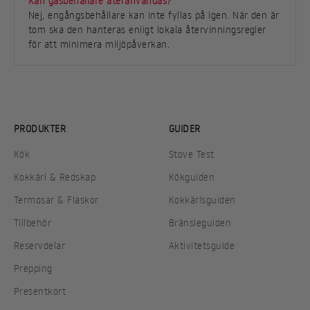
Kan gasbehållare återanvändas?
Nej, engångsbehållare kan inte fyllas på igen. När den är
tom ska den hanteras enligt lokala återvinningsregler
för att minimera miljöpåverkan.
PRODUKTER
GUIDER
Kök
Stove Test
Kokkärl & Redskap
Kökguiden
Termosar & Flaskor
Kokkärlsguiden
Tillbehör
Bränsleguiden
Reservdelar
Aktivitetsguide
Prepping
Presentkort