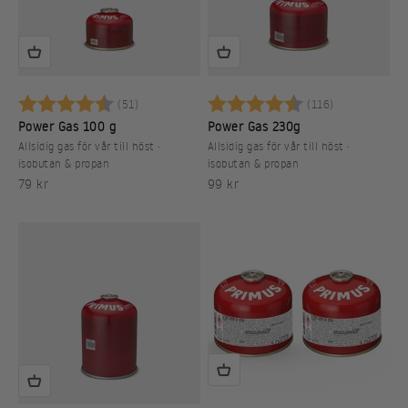
Betyg:
4.8 utav 5 stjärnor
Betyg:
4.8 utav 5 s
(51)
(116)
Power Gas 100 g
Power Gas 230g
Allsidig gas för vår till höst ·
Allsidig gas för vår till höst ·
isobutan & propan
isobutan & propan
REA-pris
REA-pris
79 kr
99 kr