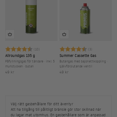
Betyg:
4.3 utav 5 stjärnor
Betyg:
4.7 utav 5 stj
(10)
(3)
Allroundgas 135 g
Summer Cassette Gas
Påfyllningsgas för tändare · inkl. 5
Butangas med bajonettkoppling ·
munstycken · butan
självförslutande ventil
REA-pris
REA-pris
49 kr
49 kr
Välj rätt gasbehållare för ditt äventyr
Att ha tillgång till pålitligt bränsle gör stor skillnad när
du lagar mat utomhus. En gasbehållare som är anpassad