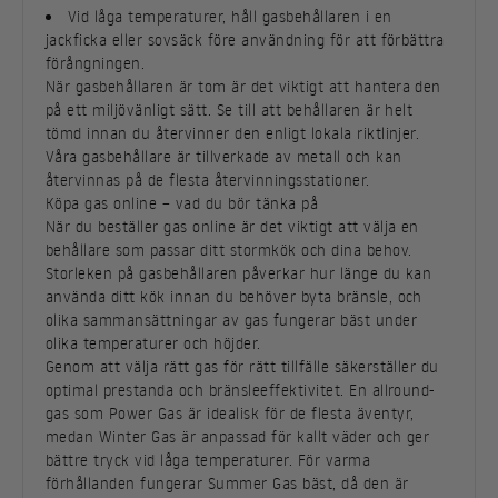
Vid låga temperaturer, håll gasbehållaren i en
jackficka eller sovsäck före användning för att förbättra
förångningen.
När gasbehållaren är tom är det viktigt att hantera den
på ett miljövänligt sätt. Se till att behållaren är helt
tömd innan du återvinner den enligt lokala riktlinjer.
Våra gasbehållare är tillverkade av metall och kan
återvinnas på de flesta återvinningsstationer.
Köpa gas online – vad du bör tänka på
När du beställer gas online är det viktigt att välja en
behållare som passar ditt stormkök och dina behov.
Storleken på gasbehållaren påverkar hur länge du kan
använda ditt kök innan du behöver byta bränsle, och
olika sammansättningar av gas fungerar bäst under
olika temperaturer och höjder.
Genom att välja rätt gas för rätt tillfälle säkerställer du
optimal prestanda och bränsleeffektivitet. En allround-
gas som Power Gas är idealisk för de flesta äventyr,
medan Winter Gas är anpassad för kallt väder och ger
bättre tryck vid låga temperaturer. För varma
förhållanden fungerar Summer Gas bäst, då den är