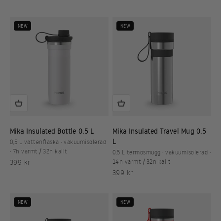
NEW
NEW
Mika Insulated Bottle 0.5 L
Mika Insulated Travel Mug 0.5
L
0,5 L vattenflaska · vakuumisolerad
· 7h varmt / 32h kallt
0,5 L termosmugg · vakuumisolerad ·
REA-pris
399 kr
14h varmt / 32h kallt
REA-pris
399 kr
NEW
NEW