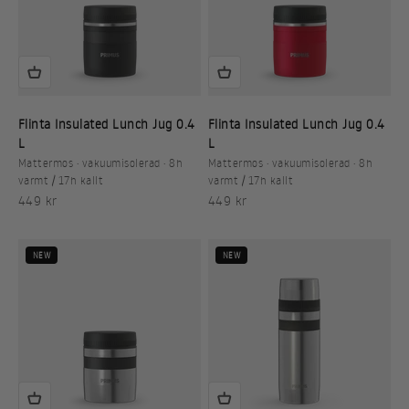
Flinta Insulated Lunch Jug 0.4
Flinta Insulated Lunch Jug 0.4
L
L
Mattermos · vakuumisolerad · 8h
Mattermos · vakuumisolerad · 8h
varmt / 17h kallt
varmt / 17h kallt
REA-pris
REA-pris
449 kr
449 kr
NEW
NEW