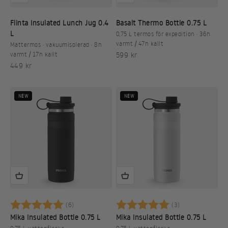
Flinta Insulated Lunch Jug 0.4
Basalt Thermo Bottle 0.75 L
L
0,75 L termos för expedition · 36h
varmt / 47h kallt
Mattermos · vakuumisolerad · 8h
REA-pris
varmt / 17h kallt
599 kr
REA-pris
449 kr
NEW
NEW
Betyg:
5.0 utav 5 stjärnor
Betyg:
5.0 utav 5 stj
(6)
(3)
Mika Insulated Bottle 0.75 L
Mika Insulated Bottle 0.75 L