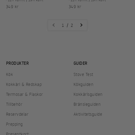
REA-pris
REA-pris
349 kr
349 kr
1 / 2
PRODUKTER
GUIDER
Kök
Stove Test
Kokkärl & Redskap
Kökguiden
Termosar & Flaskor
Kokkärlsguiden
Tillbehör
Bränsleguiden
Reservdelar
Aktivitetsguide
Prepping
Presentkort