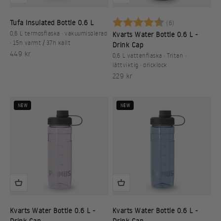
Betyg:
4.8 utav 5 stj
Tufa Insulated Bottle 0.6 L
(6)
0,6 L termosflaska · vakuumisolerad
Kvarts Water Bottle 0.6 L -
· 15h varmt / 37h kallt
Drink Cap
REA-pris
449 kr
0,6 L vattenflaska · Tritan ·
lättviktig · dricklock
REA-pris
229 kr
NEW
NEW
Kvarts Water Bottle 0.6 L -
Kvarts Water Bottle 0.6 L -
Drink Cap
Drink Cap