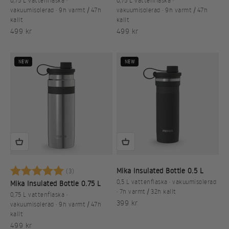
0,75 L vattenflaska ·
0,75 L vattenflaska ·
vakuumisolerad · 9h varmt / 47h
vakuumisolerad · 9h varmt / 47h
kallt
kallt
REA-pris
REA-pris
499 kr
499 kr
NEW
NEW
Betyg:
5.0 utav 5 stjärnor
Mika Insulated Bottle 0.5 L
(3)
0,5 L vattenflaska · vakuumisolerad
Mika Insulated Bottle 0.75 L
· 7h varmt / 32h kallt
0,75 L vattenflaska ·
REA-pris
399 kr
vakuumisolerad · 9h varmt / 47h
kallt
REA-pris
499 kr