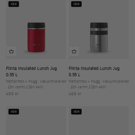
NEW
NEW
Flinta Insulated Lunch Jug
Flinta Insulated Lunch Jug
0.55 L
0.55 L
Mattermos + mugg · vakuumisolerad
Mattermos + mugg · vakuumisolerad
· 10h varmt / 28h kallt
· 10h varmt / 28h kallt
REA-pris
REA-pris
499 kr
499 kr
NEW
NEW