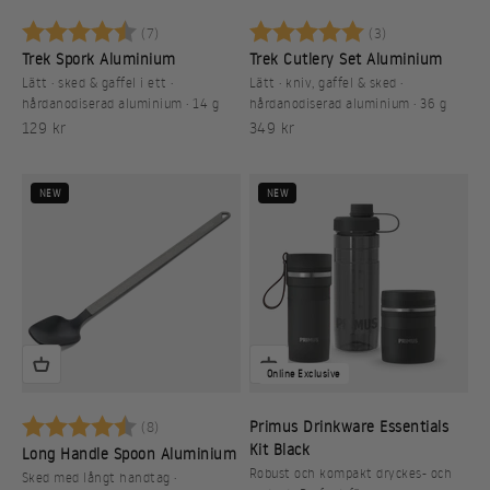
Betyg:
4.3 utav 5 stjärnor
Betyg:
5.0 utav 5 stj
(7)
(3)
Trek Spork Aluminium
Trek Cutlery Set Aluminium
Lätt · sked & gaffel i ett ·
Lätt · kniv, gaffel & sked ·
hårdanodiserad aluminium · 14 g
hårdanodiserad aluminium · 36 g
REA-pris
REA-pris
129 kr
349 kr
NEW
NEW
Online Exclusive
Betyg:
4.6 utav 5 stjärnor
Primus Drinkware Essentials
(8)
Kit Black
Long Handle Spoon Aluminium
Robust och kompakt dryckes- och
Sked med långt handtag ·