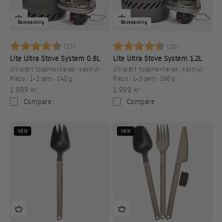
Backpacking
Backpacking
Betyg:
4.9 utav 5 stjärnor
Betyg:
4.5 utav 5 st
(17)
(10)
Lite Ultra Stove System 0.8L
Lite Ultra Stove System 1.2L
Ultralätt toppmonterad · kastrull ·
Ultralätt toppmonterad · kastrull ·
Piezo · 1–2 pers · 240 g
Piezo · 1–3 pers · 290 g
REA-pris
REA-pris
1 899 kr
1 999 kr
Compare
Compare
NEW
NEW