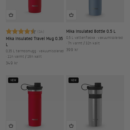
Betyg:
4.9 utav 5 stjärnor
Mika Insulated Bottle 0.5 L
(14)
0,5 L vattenflaska · vakuumisolerad
Mika Insulated Travel Mug 0.35
· 7h varmt / 32h kallt
L
REA-pris
399 kr
0,35 L termosmugg · vakuumisolerad
· 11h varmt / 19h kallt
REA-pris
349 kr
NEW
NEW