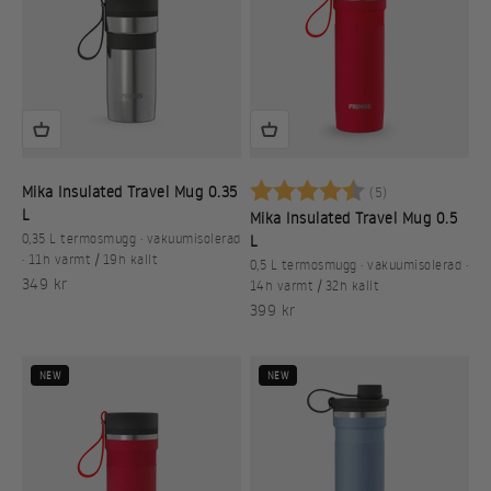
Betyg:
4.2 utav 5 stj
Mika Insulated Travel Mug 0.35
(5)
L
Mika Insulated Travel Mug 0.5
0,35 L termosmugg · vakuumisolerad
L
· 11h varmt / 19h kallt
0,5 L termosmugg · vakuumisolerad ·
REA-pris
349 kr
14h varmt / 32h kallt
REA-pris
399 kr
NEW
NEW