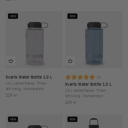
NEW
NEW
Betyg:
5.0 utav 5 stj
Kvarts Water Bottle 1.0 L
(3)
1,0 L vattenflaska · Tritan ·
Kvarts Water Bottle 1.0 L
lättviktig · standardlock
1,0 L vattenflaska · Tritan ·
REA-pris
229 kr
lättviktig · standardlock
REA-pris
229 kr
NEW
NEW