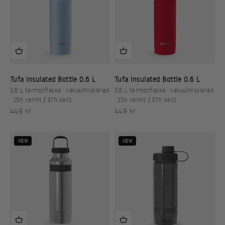
Tufa Insulated Bottle 0.6 L
Tufa Insulated Bottle 0.6 L
0,6 L termosflaska · vakuumisolerad
0,6 L termosflaska · vakuumisolerad
· 15h varmt / 37h kallt
· 15h varmt / 37h kallt
REA-pris
REA-pris
449 kr
449 kr
NEW
NEW