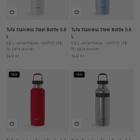
Tufa Stainless Steel Bottle 0.8
Tufa Stainless Steel Bottle 0.8
L
L
0,8 L vattenflaska · rostfritt stål ·
0,8 L vattenflaska · rostfritt stål ·
för kalla drycker
för kalla drycker
REA-pris
REA-pris
349 kr
349 kr
NEW
NEW