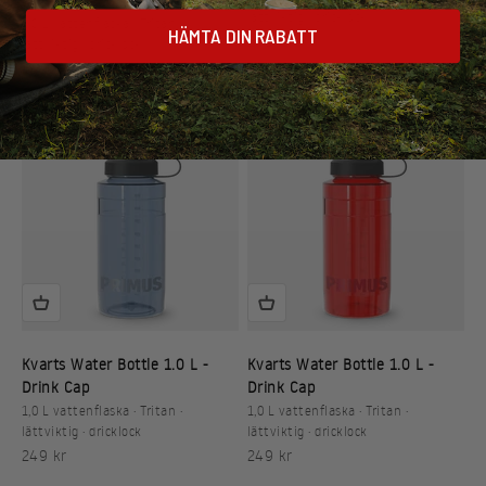
lättviktig · dricklock
1,0 L vattenflaska · Tritan ·
HÄMTA DIN RABATT
REA-pris
249 kr
lättviktig · dricklock
REA-pris
249 kr
NEW
NEW
Kvarts Water Bottle 1.0 L -
Kvarts Water Bottle 1.0 L -
Drink Cap
Drink Cap
1,0 L vattenflaska · Tritan ·
1,0 L vattenflaska · Tritan ·
lättviktig · dricklock
lättviktig · dricklock
REA-pris
REA-pris
249 kr
249 kr