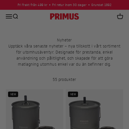
Hoppa till innehållet
Fri frakt från 499 kr
Fri retur inom 30 dagar
Grundat 1892
Öppna navigeringsmenyn
Öppna sök
Primus
Öppna
Nyheter
Upptäck våra senaste nyheter – nya tillskott i vårt sortiment
för utomhusäventyr. Designade för prestanda, enkel
användning och pålitlighet, och skapade för att göra
matlagning utomhus enkel var du än befinner dig.
55 produkter
NEW
NEW