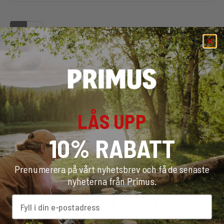
1
2
VILKEN ADAPTER BEHÖVER JAG?
ERIK FÖRKLARAR HUR MAN MONTERAR ADAPTERN
Spela upp video
LÅS UPP
SLUTFÖR DIN INSTÄLLNING
Upptäck ett urval av köksredskap, redskap och tillbehör
10% RABATT
utformade för att fungera sömlöst med din spis
Prenumerera på vårt nyhetsbrev och få de senaste
nyheterna från Primus.
Email