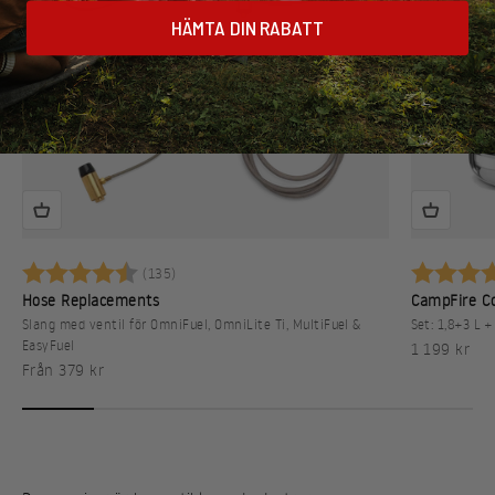
HÄMTA DIN RABATT
Betyg:
4.5 utav 5 stjärnor
Betyg:
(135)
Hose Replacements
CampFire Co
Slang med ventil för OmniFuel, OmniLite Ti, MultiFuel &
Set: 1,8+3 L +
EasyFuel
REA-pris
1 199 kr
REA-pris
Från 379 kr