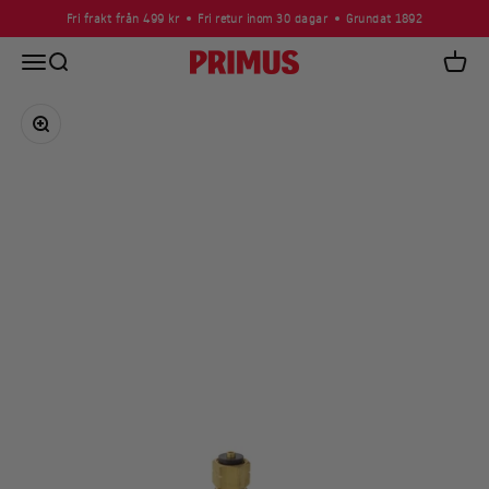
Hoppa till innehållet
Fri frakt från 499 kr
Fri retur inom 30 dagar
Grundat 1892
Öppna navigeringsmenyn
Öppna sök
Primus
Öppna
Zooma