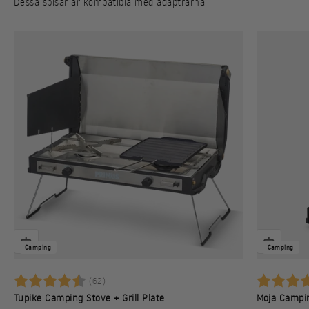
Dessa spisar är kompatibla med adaptrarna
Camping
Camping
Betyg:
4.7 utav 5 stjärnor
Betyg:
(62)
Tupike Camping Stove + Grill Plate
Moja Campi