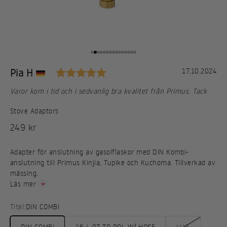
Gå till 1
Gå till 2
Gå till 3
Gå till 4
Gå till 5
Gå till 6
Gå till 7
Gå till 8
Gå till 9
Gå till 10
Gå till 11
Gå till 12
Gå till 13
Gå till 14
Gå till 15
5.0 utav 5 stjärnor
Rekommendation
Författare:
Pia H
Datum:
17.10.2024
Text:
Varor kom i tid och i sedvanlig bra kvalitet från Primus. Tack
Stove Adaptors
REA-pris
249 kr
Adapter för anslutning av gasolflaskor med DIN Kombi-
anslutning till Primus Kinjia, Tupike och Kuchoma. Tillverkad av
mässing.
Läs mer
Titel:
DIN COMBI
DIN COMBI
16,4 OZ TO POL W/ HOSE
M16