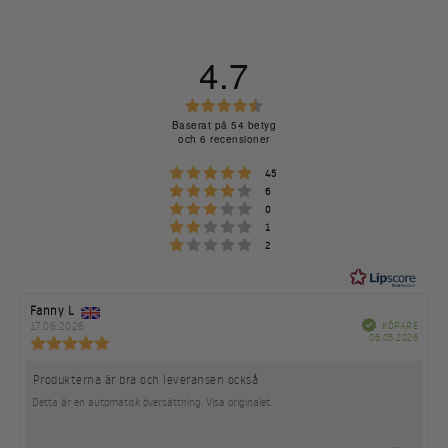
4.7
Betyg:
4.7
Baserat på 54 betyg
och 6 recensioner
utav
5
Betyg: 5 utav 5 stjärnor
röster
45
stjärnor
Betyg: 4 utav 5 stjärnor
röster
6
Betyg: 3 utav 5 stjärnor
röster
0
Betyg: 2 utav 5 stjärnor
röster
1
Betyg: 1 utav 5 stjärnor
röster
2
Recensionsförfattare:
Fanny L
Recensionsdatum:
Bekräftad
17.06.2026
KÖPARE
Köpda
06.05.2026
Recensionsbetyg:
5.0
utav
Produkterna är bra och leveransen också
Recensionstext:
5
Detta är en automatisk översättning. Visa originalet.
stjärnor