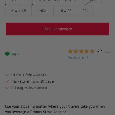
M14 x 1,5
LINDAL
16,4 OZ
POL
Lägg i varukorgen
Snittbetyg:
4.7
(
röster:
54
)
I lager
Recensioner (
6
)
Fri frakt från 499 SEK
Fria returer inom 30 dagar
1-3 dagars leveranstid
Use your stove no matter where your travels take you when
you leverage a Primus Stove Adaptor.