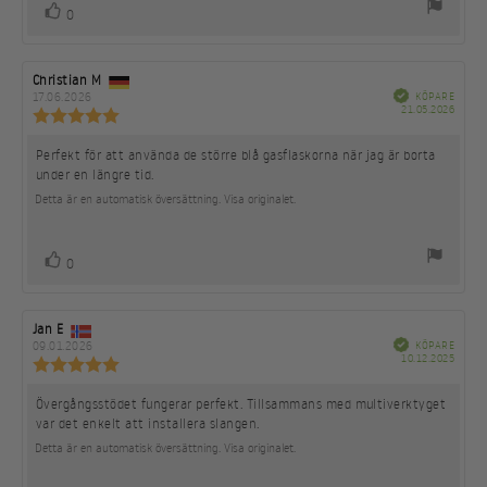
röst(er)
Rösta
0
upp
Recensionsförfattare:
Christian M
Recensionsdatum:
Bekräftad
17.06.2026
KÖPARE
Köpda
21.05.2026
Recensionsbetyg:
5.0
utav
Perfekt för att använda de större blå gasflaskorna när jag är borta
Recensionstext:
5
under en längre tid.
stjärnor
Detta är en automatisk översättning. Visa originalet.
röst(er)
Rösta
0
upp
Recensionsförfattare:
Jan E
Recensionsdatum:
Bekräftad
09.01.2026
KÖPARE
Köpda
10.12.2025
Recensionsbetyg:
5.0
utav
Övergångsstödet fungerar perfekt. Tillsammans med multiverktyget
Recensionstext:
5
var det enkelt att installera slangen.
stjärnor
Detta är en automatisk översättning. Visa originalet.