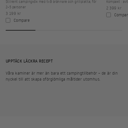
Stilrent campingkök med två brännare och grillplatta, för
Kompakt · avt
2–5 personer
REA-pris
2 399 kr
REA-pris
3 199 kr
Compar
Compare
UPPTÄCK LÄCKRA RECEPT
Våra kaminer är mer än bara ett campingtillbehör – de är din
nyckel till att skapa oförglömliga måltider utomhus.
BÄRBAR PITA
HASH BROWNS