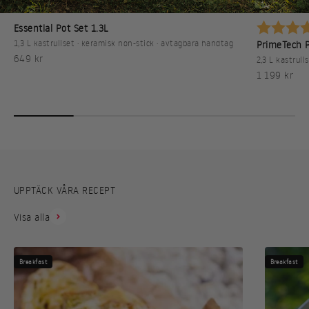
Betyg:
Essential Pot Set 1.3L
1,3 L kastrullset · keramisk non-stick · avtagbara handtag
PrimeTech P
REA-pris
649 kr
2,3 L kastrull
REA-pris
1 199 kr
UPPTÄCK VÅRA RECEPT
Visa alla
Breakfast
Breakfast