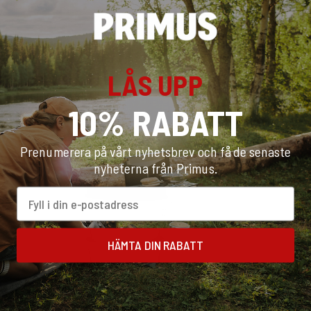
Rekommenderad Utrustning
LÅS UPP
10% RABATT
Prenumerera på vårt nyhetsbrev och få de senaste
nyheterna från Primus.
Email
HÄMTA DIN RABATT