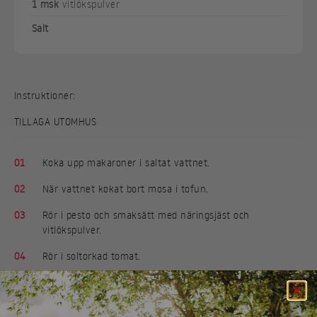
1 msk
vitlökspulver
Salt
Instruktioner:
TILLAGA UTOMHUS
01
Koka upp makaroner i saltat vattnet.
02
När vattnet kokat bort mosa i tofun.
03
Rör i pesto och smaksätt med näringsjäst och
vitlökspulver.
04
Rör i soltorkad tomat.
05
Toppa med hackade mandlar.