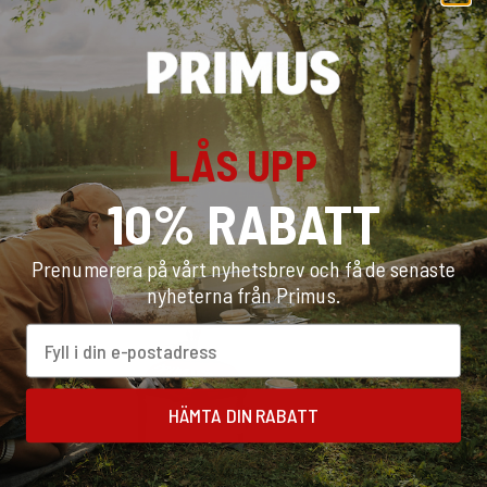
02
Servera med en riklig mängd topping!
LÅS UPP
Rekommenderad Utrustning
10% RABATT
Prenumerera på vårt nyhetsbrev och få de senaste
nyheterna från Primus.
Email
HÄMTA DIN RABATT