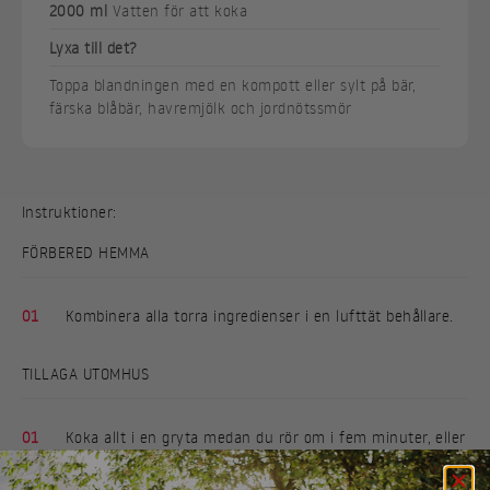
2000 ml
Vatten för att koka
Lyxa till det?
Toppa blandningen med en kompott eller sylt på bär,
färska blåbär, havremjölk och jordnötssmör
Instruktioner:
FÖRBERED HEMMA
01
Kombinera alla torra ingredienser i en lufttät behållare.
TILLAGA UTOMHUS
01
Koka allt i en gryta medan du rör om i fem minuter, eller
tills havregrynen ser mjuka och krämiga ut.