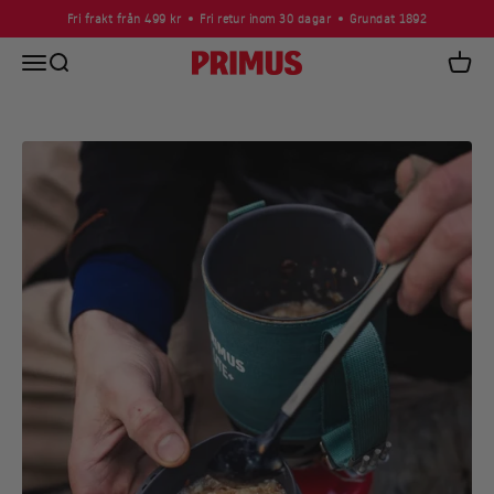
Hoppa till innehållet
Fri frakt från 499 kr
Fri retur inom 30 dagar
Grundat 1892
Öppna navigeringsmenyn
Öppna sök
Primus
Öppna