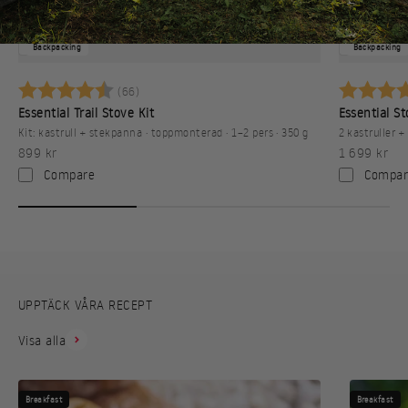
Backpacking
Backpacking
Betyg:
4.6 utav 5 stjärnor
Betyg:
(66)
Essential Trail Stove Kit
Essential S
Kit: kastrull + stekpanna · toppmonterad · 1–2 pers · 350 g
2 kastruller 
REA-pris
REA-pris
899 kr
1 699 kr
Compare
Compar
UPPTÄCK VÅRA RECEPT
Visa alla
Breakfast
Breakfast