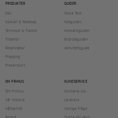
PRODUKTER
GUIDER
Kök
Stove Test
Kokkärl & Redskap
Kökguiden
Termosar & Flaskor
Kokkärlsguiden
Tillbehör
Bränsleguiden
Reservdelar
Aktivitetsguide
Prepping
Presentkort
OM PRIMUS
KUNDSERVICE
Om Primus
Kontakta oss
Vår historia
Leverans
Hållbarhet
Vanliga frågor
Recept
Starta din retur