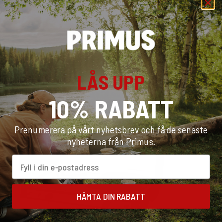
06
Avnjut med feferoni.
LÅS UPP
Rekommenderad Utrustning
10% RABATT
Prenumerera på vårt nyhetsbrev och få de senaste
nyheterna från Primus.
Email
HÄMTA DIN RABATT