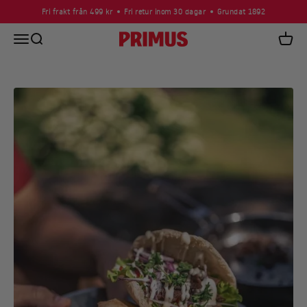
Hoppa till innehållet
Fri frakt från 499 kr
Fri retur inom 30 dagar
Grundat 1892
Öppna navigeringsmenyn
Öppna sök
Primus
Öppna