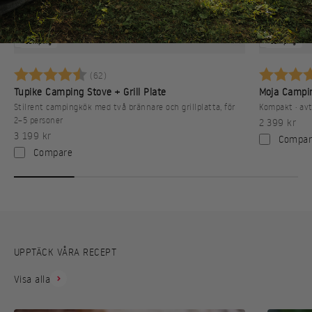
Camping
Camping
Betyg:
4.7 utav 5 stjärnor
Betyg:
(62)
Tupike Camping Stove + Grill Plate
Moja Campi
Stilrent campingkök med två brännare och grillplatta, för
Kompakt · avt
2–5 personer
REA-pris
2 399 kr
REA-pris
3 199 kr
Compar
Compare
UPPTÄCK VÅRA RECEPT
Visa alla