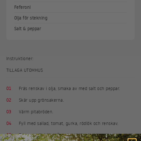
Feferoni
Olja för stekning
Salt & peppar
Instruktioner:
TILLAGA UTOMHUS
01
Fräs renskav i olja, smaka av med salt och peppar.
02
Skär upp grönsakerna.
03
Värm pitabröden.
04
Fyll med sallad, tomat, gurka, rödlök och renskav.
05
Toppa med vitlökssås och persilja.