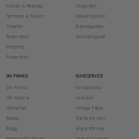
Kokkärl & Redskap
Kökguiden
Termosar & Flaskor
Kokkärlsguiden
Tillbehör
Bränsleguiden
Reservdelar
Aktivitetsguide
Prepping
Presentkort
OM PRIMUS
KUNDSERVICE
Om Primus
Kontakta oss
Vår historia
Leverans
Hållbarhet
Vanliga frågor
Recept
Starta din retur
Blogg
Ångra ditt köp
Företagsförsäljning
Code of Conduct