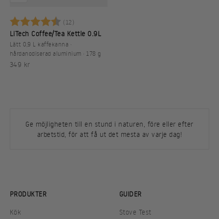
Betyg:
4.9 utav 5 stjärnor
(12)
LiTech Coffee/Tea Kettle 0.9L
Lätt 0,9 L kaffekanna ·
hårdanodiserad aluminium · 178 g
REA-pris
349 kr
Ge möjligheten till en stund i naturen, före eller efter
arbetstid, för att få ut det mesta av varje dag!
PRODUKTER
GUIDER
Kök
Stove Test