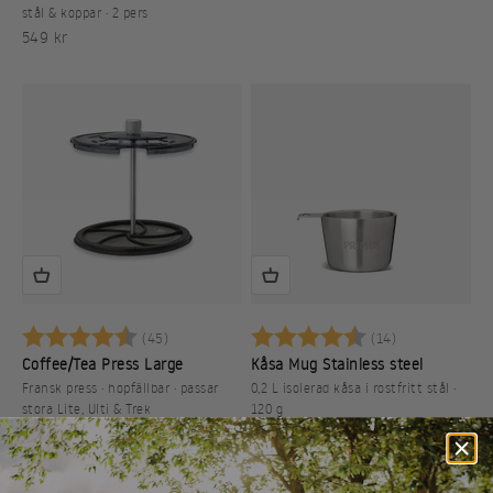
stål & koppar · 2 pers
REA-pris
549 kr
Betyg:
4.5 utav 5 stjärnor
Betyg:
4.7 utav 5 st
(45)
(14)
Coffee/Tea Press Large
Kåsa Mug Stainless steel
Fransk press · hopfällbar · passar
0,2 L isolerad kåsa i rostfritt stål ·
stora Lite, Ulti & Trek
120 g
REA-pris
REA-pris
199 kr
199 kr