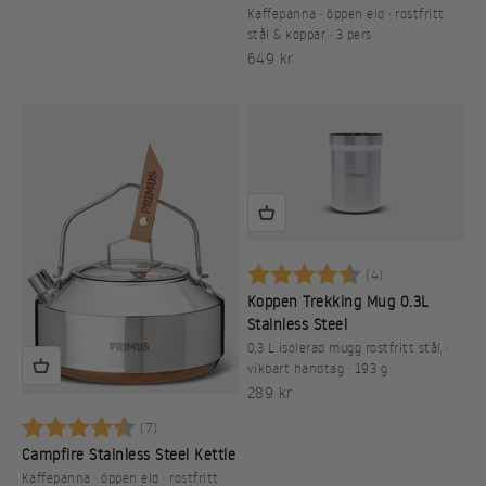
Kaffepanna · öppen eld · rostfritt
stål & koppar · 3 pers
REA-pris
649 kr
Betyg:
4.8 utav 5 stj
(4)
Koppen Trekking Mug 0.3L
Stainless Steel
0,3 L isolerad mugg rostfritt stål ·
vikbart handtag · 193 g
REA-pris
289 kr
Betyg:
4.4 utav 5 stjärnor
(7)
Campfire Stainless Steel Kettle
Kaffepanna · öppen eld · rostfritt