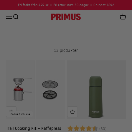
Hoppa till innehållet
Fri frakt från 499 kr
Fri retur inom 30 dagar
Grundat 1892
Öppna navigeringsmenyn
Öppna sök
Primus
Öppna
13 produkter
Online Exclusive
Betyg:
4.9 utav 5 st
Trail Cooking Kit + Kaffepress
(30)