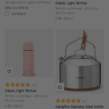
Matlagningskit + gratis kaffepress
Classic Light Termos
REA-pris
Pris
899 kr
1 099 kr
Termos i 4 storlekar · lättviktig ·
20–47 h varmt
Compare
REA-pris
Från 299 kr
Betyg:
4.9 utav 5 stjärnor
(14)
Classic Light Termos
Termos i 4 storlekar · lättviktig ·
Betyg:
4.8 utav 5 stj
(4)
20–47 h varmt
REA-pris
Från 299 kr
Campfire Stainless Steel Kettle