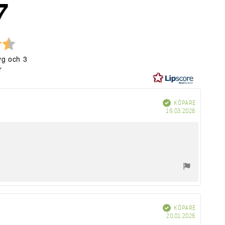
7
Betyg:
4.7
yg och 3
utav
r
5
stjärnor
Bekräftad
KÖPARE
Köpdatum
19.03.2026
Bekräftad
KÖPARE
Köpdatum
20.01.2026