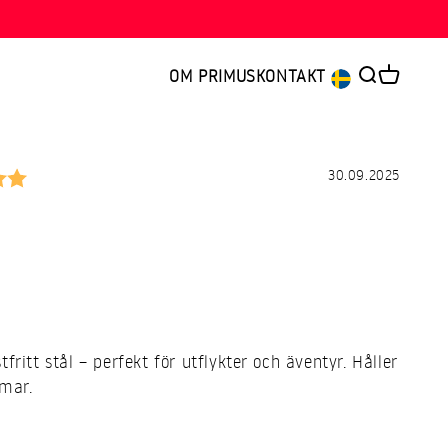
OM PRIMUS
KONTAKT
Öppna sök
Öppna va
5.0 utav 5 stjärnor
Datum:
30.09.2025
tfritt stål – perfekt för utflykter och äventyr. Håller
mar.