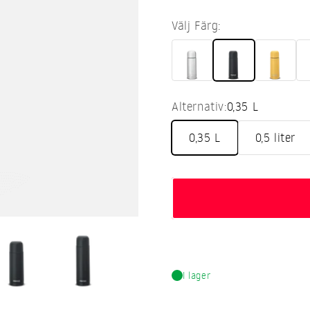
Välj Färg:
Alternativ:
0,35 L
0,35 L
0,5 liter
I lager