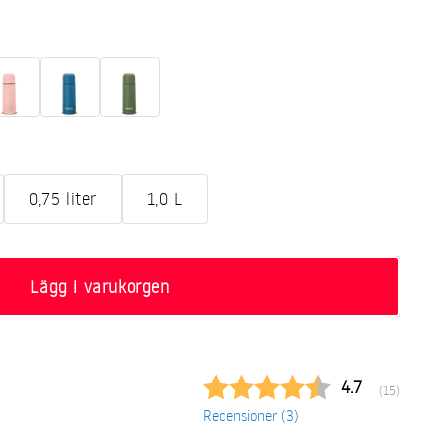
0,75 liter
1,0 L
Lägg i varukorgen
Snittbetyg:
4.7
(
röster:
15
)
Recensioner (
3
)