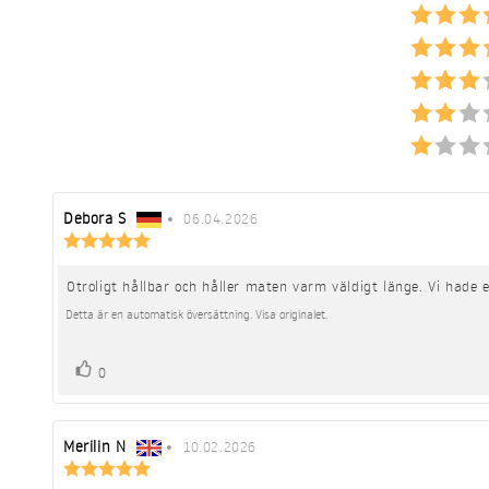
Recensionsförfattare:
Debora S
•
Recensionsdatum:
06.04.2026
Recensionsbetyg:
5.0
utav
Otroligt hållbar och håller maten varm väldigt länge. Vi hade e
Recensionstext:
5
stjärnor
Detta är en automatisk översättning. Visa originalet.
röst(er)
Rösta
0
upp
Recensionsförfattare:
Merilin N
•
Recensionsdatum:
10.02.2026
Recensionsbetyg:
5.0