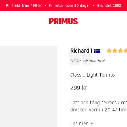
Fri frakt från 499 kr
Fri retur inom 30 dagar
Grundat 1892
Primus
Rekommendation
Författare:
Richard I
Text:
Håller värmen bra!
Classic Light Termos
REA-pris
299 kr
Lätt och tålig termos i ros
drycken varm i 20-47 tim
Läs mer