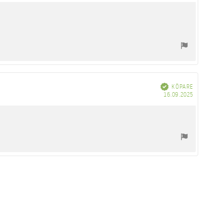
Bekräftad
KÖPARE
Köpdatum
16.09.2025