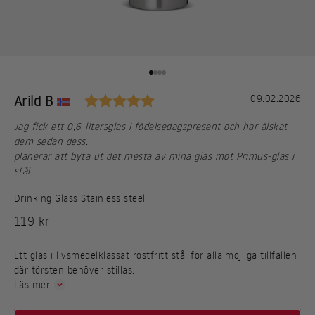
Gå till 1
Gå till 2
Gå till 3
Gå till 4
5.0 utav 5 stjärnor
Rekommendation
Författare:
Arild B
Datum:
09.02.2026
Text:
Jag fick ett 0,6-litersglas i födelsedagspresent och har älskat
dem sedan dess.
planerar att byta ut det mesta av mina glas mot Primus-glas i
stål.
Drinking Glass Stainless steel
REA-pris
119 kr
Ett glas i livsmedelklassat rostfritt stål för alla möjliga tillfällen
där törsten behöver stillas.
Läs mer