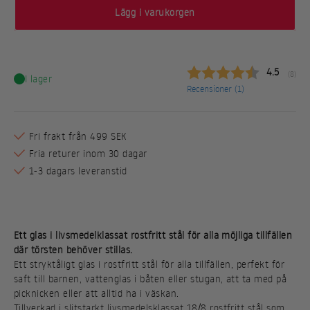
Lägg i varukorgen
Snittbetyg
4.5
(
röster
8
)
I lager
Recensioner (
1
)
Fri frakt från 499 SEK
Fria returer inom 30 dagar
1-3 dagars leveranstid
Ett glas i livsmedelklassat rostfritt stål för alla möjliga tillfällen
där törsten behöver stillas.
Ett stryktåligt glas i rostfritt stål för alla tillfällen, perfekt för
saft till barnen, vattenglas i båten eller stugan, att ta med på
picknicken eller att alltid ha i väskan.
Tillverkad i slitstarkt livsmedelsklassat 18/8 rostfritt stål som