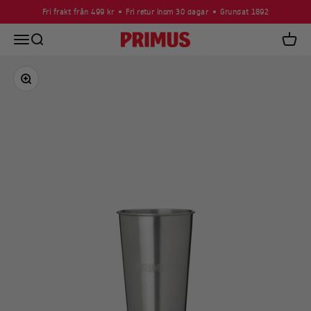
Hoppa till innehållet
Fri frakt från 499 kr
Fri retur inom 30 dagar
Grundat 1892
Öppna navigeringsmenyn
Öppna sök
Primus
Öppna
Zooma