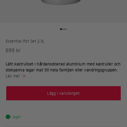
Gå till 1
Gå till 2
Gå till 3
Gå till 4
Essential Pot Set 2.3L
REA-pris
699 kr
Lätt kastrullset i hårdanodiserad aluminium med kastruller och
stekpanna lagar mat till hela familjen eller vandringsgruppen.
Läs mer
Lägg i varukorgen
I lager