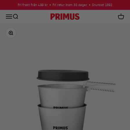
Hoppa till innehållet
Fri frakt från 499 kr
Fri retur inom 30 dagar
Grundat 1892
Öppna navigeringsmenyn
Öppna sök
Primus
Öppna
Zooma