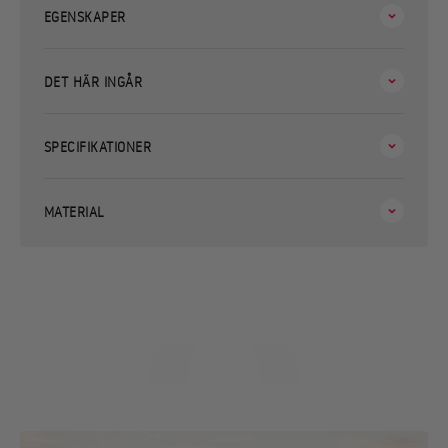
EGENSKAPER
DET HÄR INGÅR
SPECIFIKATIONER
MATERIAL
FÖR HELA FAMILJEN
SE VIDEON OCH UPPTÄCK HUR DITT ESSENTIAL STOVE SET
FUNGERAR!
Spela upp video