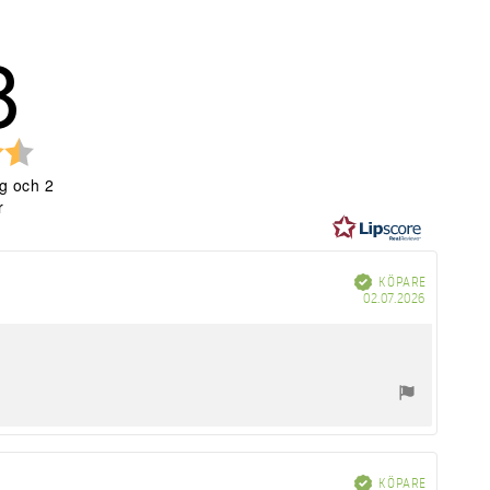
8
Betyg:
4.8
g och 2
utav
r
5
stjärnor
Bekräftad
KÖPARE
Köpdatum
02.07.2026
Bekräftad
KÖPARE