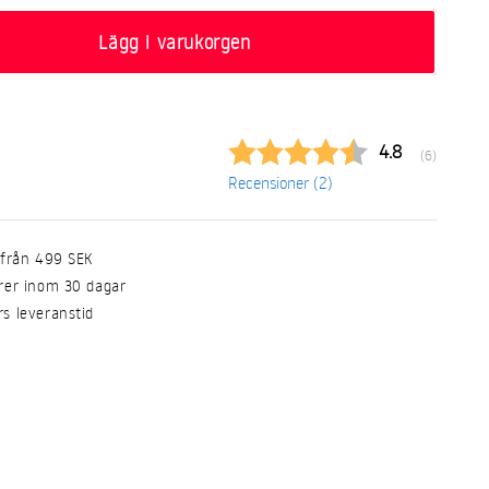
Lägg i varukorgen
Snittbetyg:
4.8
(
röster:
6
)
Recensioner (
2
)
t från 499 SEK
urer inom 30 dagar
rs leveranstid