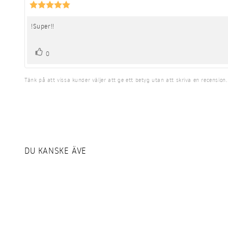
Recensionsbetyg:
5.0
utav
!Super!!
Recensionstext:
5
stjärnor
röst(er)
Rösta
0
upp
Tänk på att vissa kunder väljer att ge ett betyg utan att skriva en recension.