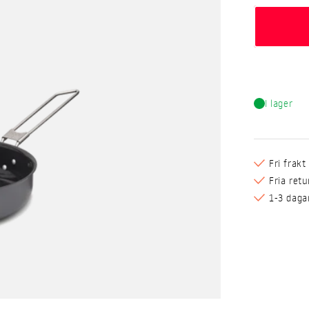
I lager
Fri frak
Fria ret
1-3 daga