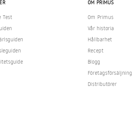
ER
OM PRIMUS
e Test
Om Primus
uiden
Vår historia
ärlsguiden
Hållbarhet
sleguiden
Recept
itetsguide
Blogg
Företagsförsäljning
Distributörer