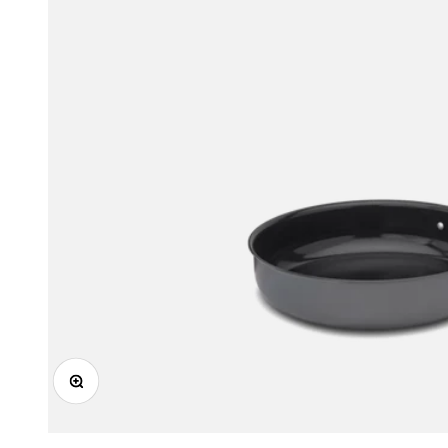
Zooma