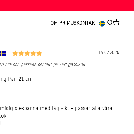
OM PRIMUS
KONTAKT
Öppna sök
Öppna va
5.0 utav 5 stjärnor
dation
re:
Datum:
14.07.2026
en bra och passade perfekt på vårt gasolkök
ying Pan 21 cm
midig stekpanna med låg vikt – passar alla våra
kök.