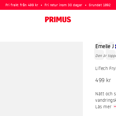
Fri frakt från 499 kr
Fri retur inom 30 dagar
Grundat 1892
Primus
Rekommen
Författa
Emelie J
Text:
Den är topp
LiTech Fr
REA-pris
499 kr
Nätt och s
vandrings
Läs mer