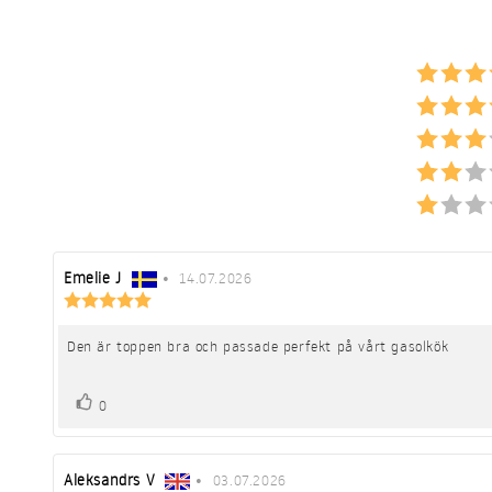
Recensionsförfattare:
Emelie J
•
Recensionsdatum:
14.07.2026
Recensionsbetyg:
5.0
utav
Den är toppen bra och passade perfekt på vårt gasolkök
Recensionstext:
5
stjärnor
röst(er)
Rösta
0
upp
Recensionsförfattare:
Aleksandrs V
•
Recensionsdatum:
03.07.2026